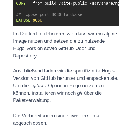
COPY
 --from
=
build /site/public /usr/share/nginx/h
## Expose port 8080 to docker
EXPOSE
8080
Im Dockerfile definieren wir, dass wir ein alpine-
Image nutzen und setzen die zu nutzende
Hugo-Version sowie GitHub-User und -
Repository.
Anschließend laden wir die spezifizierte Hugo-
Version von GitHub herunter und entpacken sie.
Um die
–gitInfo
-Option in Hugo nutzen zu
können, installieren wir noch
git
über die
Paketverwaltung.
Die Vorbereitungen sind soweit erst mal
abgeschlossen.