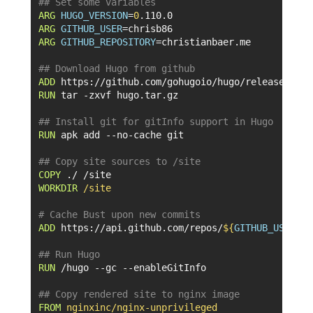
## Set some variables
ARG
HUGO_VERSION
=
0
.110.0
ARG
GITHUB_USER
=
ARG
GITHUB_REPOSITORY
=
christianbaer.me
## Download Hugo from github
ADD
 https://github.com/gohugoio/hugo/releases/dow
RUN
 tar -zxvf hugo.tar.gz
## Install git for gitInfo support in Hugo 
RUN
 apk add --no-cache git
## Copy site sources to /site
COPY
 ./ /site
WORKDIR
/site
# Cache Bust upon new commits
ADD
 https://api.github.com/repos/
${
GITHUB_USER
}
/
$
## Run Hugo
RUN
 /hugo --gc --enableGitInfo
## Copy rendered site to nginx image
FROM
nginxinc/nginx-unprivileged