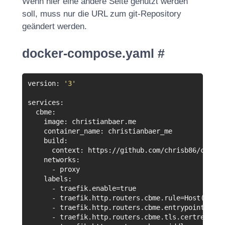
Wenn hier eine andere Seite genutzt werden
soll, muss nur die URL zum git-Repository
geändert werden.
docker-compose.yaml
#
version
:
'3'
services
:
cbme
:
image
:
christianbaer
.
me
container_name
:
christianbaer_me
build
:
context
:
https
:
//
github
.
com
/
chrisb86
/
christ
networks
:
-
proxy
labels
:
-
traefik
.
enable
=
true
-
traefik
.
http
.
routers
.
cbme
.
rule
=
Host
(
`
chri
-
traefik
.
http
.
routers
.
cbme
.
entrypoints
=
htt
-
traefik
.
http
.
routers
.
cbme
.
tls
.
certresolve