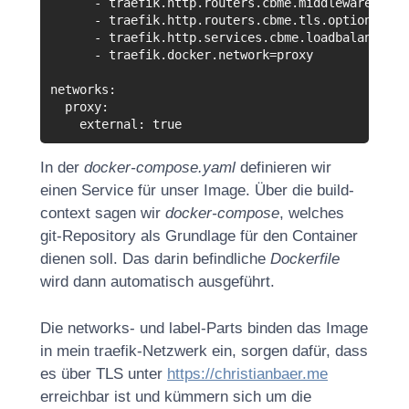
-
traefik
.
http
.
routers
.
cbme
.
middlewares
=
sec
-
traefik
.
http
.
routers
.
cbme
.
tls
.
options
=
mod
-
traefik
.
http
.
services
.
cbme
.
loadbalancer
.
s
-
traefik
.
docker
.
network
=
proxy
networks
:
proxy
:
external
:
true
In der
docker-compose.yaml
definieren wir
einen Service für unser Image. Über die build-
context sagen wir
docker-compose
, welches
git-Repository als Grundlage für den Container
dienen soll. Das darin befindliche
Dockerfile
wird dann automatisch ausgeführt.
Die networks- und label-Parts binden das Image
in mein traefik-Netzwerk ein, sorgen dafür, dass
es über TLS unter
https://christianbaer.me
erreichbar ist und kümmern sich um die